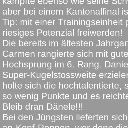
kämpfte ebenso wie seine Sch
aber bei einem Kantonalfinal i
Tip: mit einer Trainingseinhei
riesiges Potenzial freiwerden!
Die bereits im ältesten Jahrgan
Carmen rangierte sich mit gute
Hochsprung im 6. Rang. Danie
Super-Kugelstossweite erziele
holte sich die hochtalentierte
so wenig Punkte und es reicht
Bleib dran Dänele!!!
Bei den Jüngsten lieferten sich
an-Kopf-Rennen, wer denn die